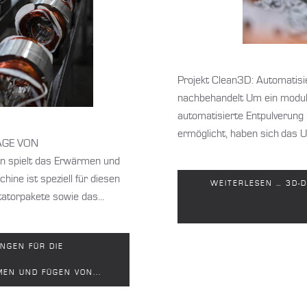
Projekt Clean3D: Automatisie
nachbehandelt Um ein modul
automatisierte Entpulverung 
ermöglicht, haben sich das U
GE VON
n spielt das Erwärmen und
ine ist speziell für diesen
WEITERLESEN … 3D-D
atorpakete sowie das...
NGEN FÜR DIE
EN UND FÜGEN VON...