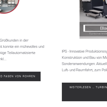
 Großkunden in der
 konnte ein mühevolles und
IPS - Innovative Produktionss
tige Teilautomatisierte
Konstruktion und Bau von M
l....
Sonderanwendungen. Aktuell 
Luft- und Raumfahrt, zum Poli
ND FASEN VON ROHREN
WEITERLESEN … TURBIN