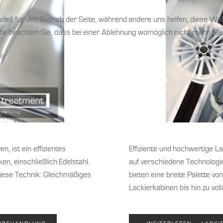
ziell für den Betrieb der Seite, während andere uns helfen, diese We
te beachten Sie, dass bei einer Ablehnung womöglich nicht mehr alle 
n, ist ein effizientes
Effiziente und hochwertige L
, einschließlich Edelstahl.
auf verschiedene Technologien
 diese Technik: Gleichmäßiges
bieten eine breite Palette v
Lackierkabinen bis hin zu vol