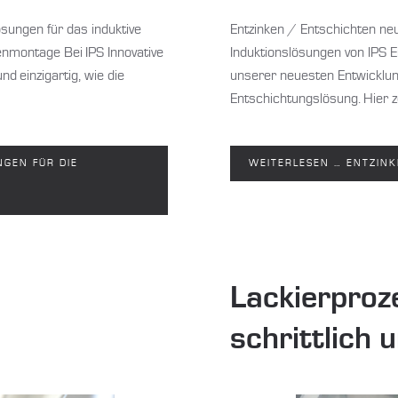
sungen für das induktive
Entzinken / Entschichten neu d
enmontage Bei IPS Innovative
Induktionslösungen von IPS E
d einzigartig, wie die
unserer neuesten Entwicklung
Entschichtungslösung. Hier z
NGEN FÜR DIE
WEITERLESEN … ENTZINKE
Lackierproze
schritt­lich 