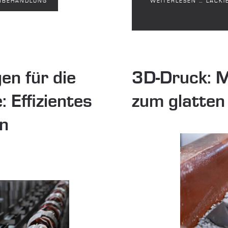
ENBEHANDLUNG
WEITERLESEN … LACKIE
en für die
3D-Druck: Mi
 Effizientes
zum glatten
n