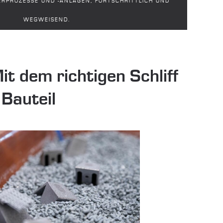
RPROZESSE UND -ANLAGEN, FORT­SCHRITT­LICH UND
WEG­WEIS­END.
t dem richtigen Schliff
 Bauteil